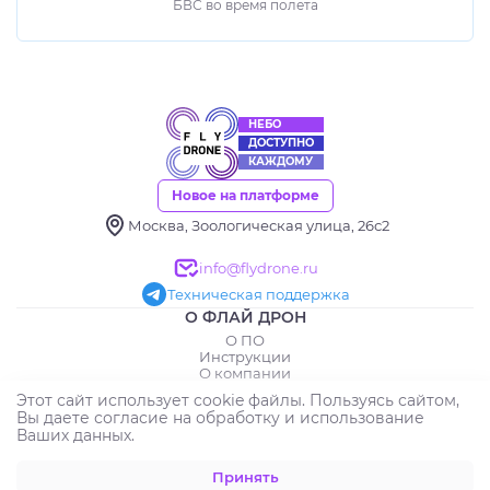
БВС во время полета
НЕБО
ДОСТУПНО
КАЖДОМУ
Новое на платформе
Москва, Зоологическая улица, 26с2
info@flydrone.ru
Техническая поддержка
О ФЛАЙ ДРОН
О ПО
Инструкции
О компании
Реквизиты
Этот сайт использует cookie файлы. Пользуясь сайтом,
ИНФОРМАЦИЯ
Вы даете согласие на обработку и использование
Пользовательские соглашения
Ваших данных.
Полезные ссылки
Регистрация компании
Принять