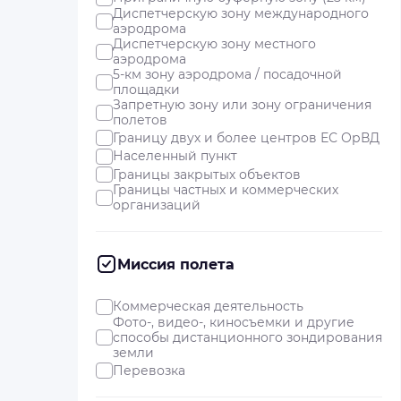
Диспетчерскую зону международного
аэродрома
Диспетчерскую зону местного
аэродрома
5-км зону аэродрома / посадочной
площадки
Запретную зону или зону ограничения
полетов
Границу двух и более центров ЕС ОрВД
Населенный пункт
Границы закрытых объектов
Границы частных и коммерческих
организаций
Миссия полета
Коммерческая деятельность
Фото-, видео-, киносъемки и другие
способы дистанционного зондирования
земли
Перевозка