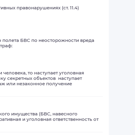
вных правонарушениях (ст. 11.4) 
 полета БВС по неосторожности вреда 
раф: 

человека, то наступает уголовная 
ку секретных объектов  наступает 
аж или незаконное получение 
го имущества (БВС, навесного 
тивная и уголовная ответственность от 