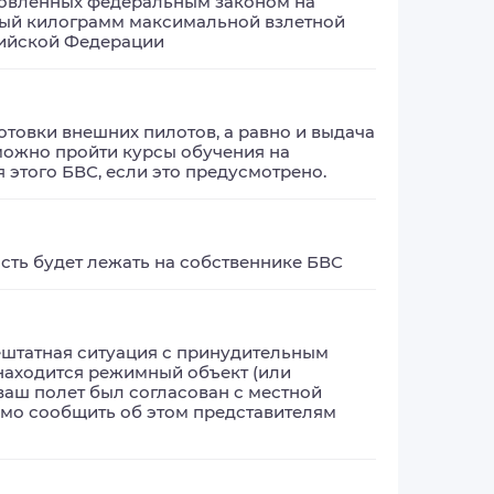
новленных федеральным законом на 
дый килограмм максимальной взлетной 
сийской Федерации
товки внешних пилотов, а равно и выдача 
можно пройти курсы обучения на 
 этого БВС, если это предусмотрено.
ость будет лежать на собственнике БВС
штатная ситуация с принудительным 
аходится режимный объект (или 
аш полет был согласован с местной 
мо сообщить об этом представителям 