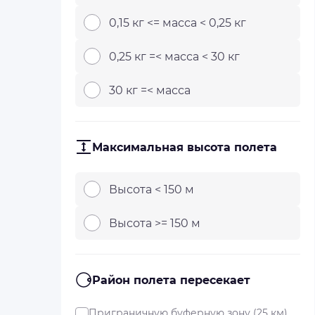
0,15 кг <= масса < 0,25 кг
0,25 кг =< масса < 30 кг
30 кг =< масса
Максимальная высота полета
Высота < 150 м
Высота >= 150 м
Район полета пересекает
Приграничную буферную зону (25 км)