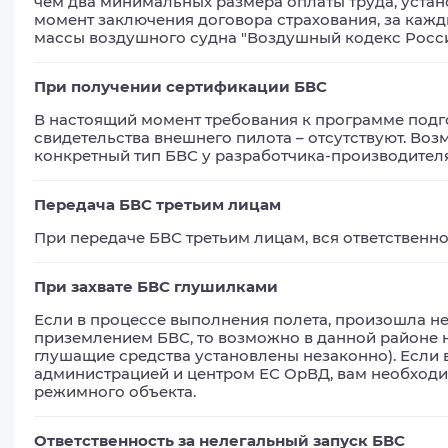
чем два минимальных размера оплаты труда, уста
момент заключения договора страхования, за каж
массы воздушного судна "Воздушный кодекс Рос
При получении сертификации БВС
В настоящий момент требования к программе подго
свидетельства внешнего пилота – отсутствуют. Воз
конкретный тип БВС у разработчика-производителя
Передача БВС третьим лицам
При передаче БВС третьим лицам, вся ответственн
При захвате БВС глушилками
Если в процессе выполнения полета, произошла не
приземлением БВС, то возможно в данной районе н
глушащие средства установлены незаконно). Если в
администрацией и центром ЕС ОрВД, вам необходи
режимного объекта.
Ответственность за нелегальный запуск БВС