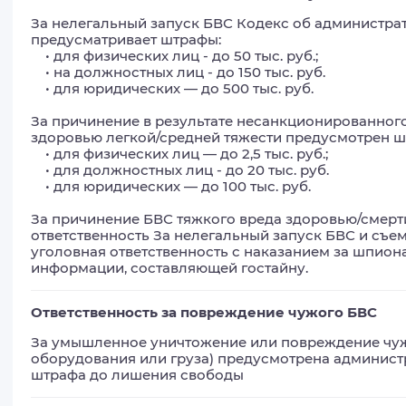
За нелегальный запуск БВС Кодекс об администрати
предусматривает штрафы: 

    • для физических лиц - до 50 тыс. руб.; 

    • на должностных лиц - до 150 тыс. руб. 

    • для юридических — до 500 тыс. руб. 

За причинение в результате несанкционированного
здоровью легкой/средней тяжести предусмотрен шт
    • для физических лиц — до 2,5 тыс. руб.; 

    • для должностных лиц - до 20 тыс. руб. 

    • для юридических — до 100 тыс. руб. 

За причинение БВС тяжкого вреда здоровью/смерти 
ответственность За нелегальный запуск БВС и съем
уголовная ответственность с наказанием за шпион
информации, составляющей гостайну.
Ответственность за повреждение чужого БВС
За умышленное уничтожение или повреждение чужо
оборудования или груза) предусмотрена администра
штрафа до лишения свободы