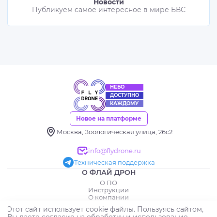
Новости
Публикуем самое интересное в мире БВС
НЕБО
ДОСТУПНО
КАЖДОМУ
Новое на платформе
Москва, Зоологическая улица, 26с2
info@flydrone.ru
Техническая поддержка
О ФЛАЙ ДРОН
О ПО
Инструкции
О компании
Реквизиты
Этот сайт использует cookie файлы. Пользуясь сайтом,
ИНФОРМАЦИЯ