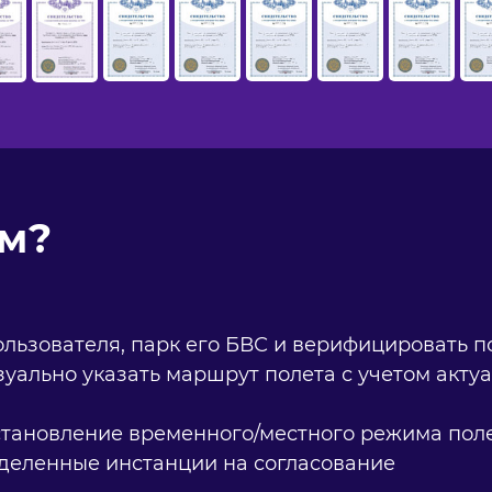
ем?
ользователя, парк его БВС и верифицировать п
зуально указать маршрут полета с учетом акт
тановление временного/местного режима полета
еделенные инстанции на согласование